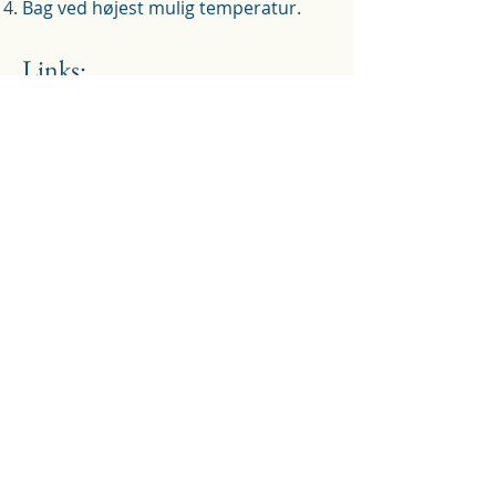
Bag ved højest mulig temperatur.
Links:
Se her, hvordan du former dejen til
kugler før hævning
Se her, hvordan du opbevarer dejen
under hævning
Se her, hvordan du former pizzaen
Se her, hvordan du bager pizzaen