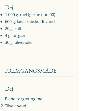
Dej
1.000 g. mel (gerne tipo 00)
600 g. køleskabskoldt vand
20 g. salt
4 g. tørgær
30 g. olivenolie
FREMGANGSMÅDE
Dej
Bland tørgær og mel.
Tilsæt vand.