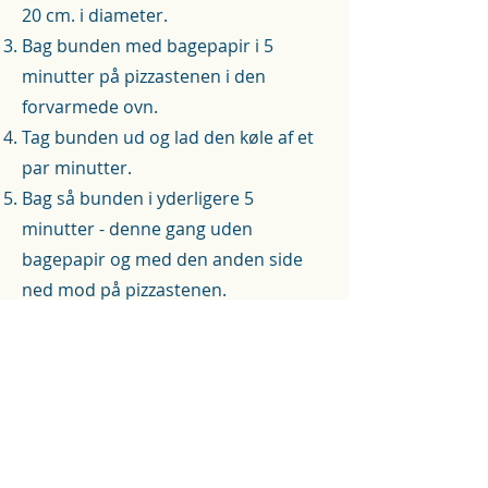
20 cm. i diameter.
Bag bunden med bagepapir i 5
minutter på pizzastenen i den
forvarmede ovn.
Tag bunden ud og lad den køle af et
par minutter.
Bag så bunden i yderligere 5
minutter - denne gang uden
bagepapir og med den anden side
ned mod på pizzastenen.
Tag bunden ud af ovnen.
Laver du flere pizzaer, kan du fint
forbage alle bundene, så de er klar til
den endelige bagning med fyld.
Lige før bagning kommes ønsket fyld
på.