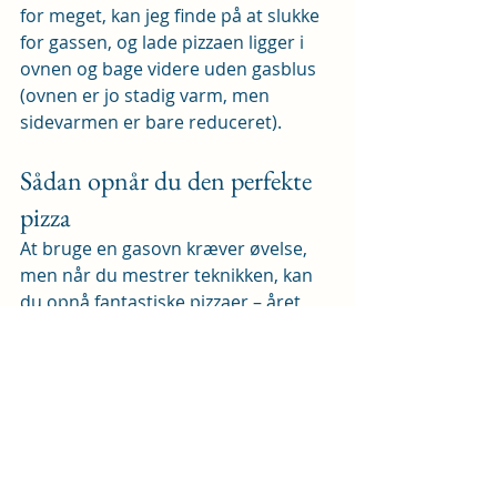
for meget, kan jeg finde på at slukke 
for gassen, og lade pizzaen ligger i 
ovnen og bage videre uden gasblus 
(ovnen er jo stadig varm, men 
sidevarmen er bare reduceret).
Sådan opnår du den perfekte 
pizza
At bruge en gasovn kræver øvelse, 
men når du mestrer teknikken, kan 
du opnå fantastiske pizzaer – året 
rundt. Her er en opsummering af de 
vigtigste trin:
Forstå din ovn:
 Brug et IR-
termometer til at lære ovnens 
varmezoner og bagestenens 
præcise temperaturer.