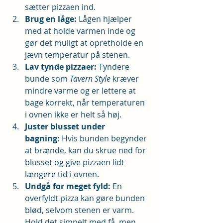
sætter pizzaen ind.
Brug en låge:
 Lågen hjælper 
med at holde varmen inde og 
gør det muligt at opretholde en 
jævn temperatur på stenen.
Lav tynde pizzaer:
 Tyndere 
bunde som 
Tavern Style
 kræver 
mindre varme og er lettere at 
bage korrekt, når temperaturen 
i ovnen ikke er helt så høj.
Juster blusset under 
bagning:
 Hvis bunden begynder 
at brænde, kan du skrue ned for 
blusset og give pizzaen lidt 
længere tid i ovnen.
Undgå for meget fyld:
 En 
overfyldt pizza kan gøre bunden 
blød, selvom stenen er varm. 
Hold det simpelt med få, men 