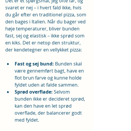
Det er et spørgsmål, jeg ofte får, og 
svaret er nej – i hvert fald ikke, hvis 
du går efter en traditionel pizza, som 
den bages i Italien. Når du bager ved 
høje temperaturer, bliver bunden 
fast, sej og elastisk – ikke sprød som 
en kiks. Det er netop den struktur, 
der kendetegner en vellykket pizza:
Fast og sej bund:
 Bunden skal 
være gennemført bagt, have en 
flot brun farve og kunne holde 
fyldet uden at falde sammen.
Sprød overflade:
 Selvom 
bunden ikke er decideret sprød, 
kan den have en let sprød 
overflade, der balancerer godt 
med fyldet.