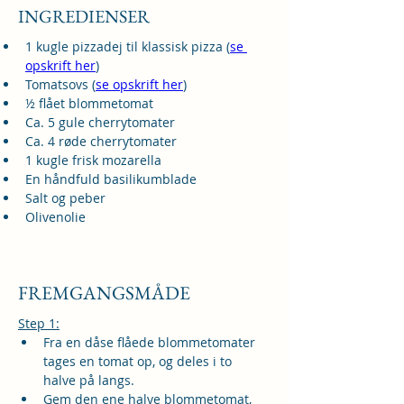
INGREDIENSER
1 kugle pizzadej til klassisk pizza (
se 
opskrift her
)
Tomatsovs (
se opskrift her
)
½ flået blommetomat
Ca. 5 gule cherrytomater
Ca. 4 røde cherrytomater
1 kugle frisk mozarella 
En håndfuld basilikumblade
Salt og peber
Olivenolie
FREMGANGSMÅDE
Step 1:
Fra en dåse flåede blommetomater 
tages en tomat op, og deles i to 
halve på langs.
Gem den ene halve blommetomat, 