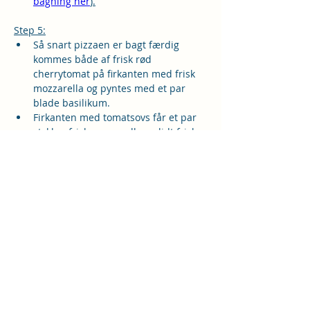
bagning her
).
Step 5:
Så snart pizzaen er bagt færdig 
kommes både af frisk rød 
cherrytomat på firkanten med frisk 
mozzarella og pyntes med et par 
blade basilikum.
Firkanten med tomatsovs får et par 
stykker frisk mozzarella og lidt frisk 
basilikum.
Drys evt. med lidt tørret oregano og 
olivenolie.
Spis med det samme.