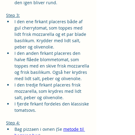
den igen bliver rund.
Step 3:
I den ene firkant placeres både af 
gul cherrytomat, som toppes med 
lidt frisk mozzarella og et par blade 
basilikum. Krydder med lidt salt, 
peber og olivenolie.
I den anden firkant placeres den 
halve flåede blommetomat, som 
toppes med en skive frisk mozzarella 
og frisk basilikum. Også her krydres 
med lidt salt, peber og olivenolie.
I den tredje firkant placeres frisk 
mozzarella, som krydres med lidt 
salt, peber og olivenolie.
I fjerde firkant 
fordeles den klassiske 
tomatsovs.
Step 4:
Bag pizzaen i ovnen (Se 
metode til 