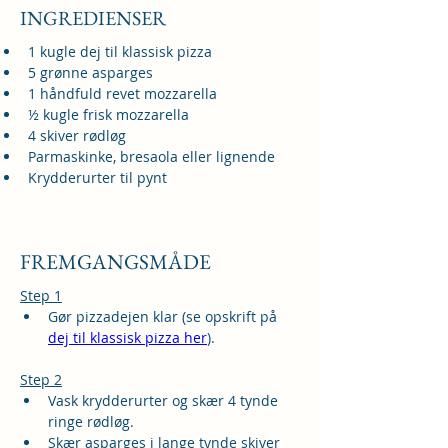
INGREDIENSER
1 kugle dej til klassisk pizza
5 grønne asparges
1 håndfuld revet mozzarella
½ kugle frisk mozzarella
4 skiver rødløg
Parmaskinke, bresaola eller lignende
Krydderurter til pynt
FREMGANGSMÅDE
Step 1
Gør pizzadejen klar 
(se opskrift på 
dej til klassisk pizza her
)
.
Step 2
Vask krydderurter og skær 4 tynde 
ringe rødløg.
Skær asparges i lange tynde skiver 