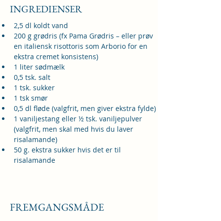
INGREDIENSER
2,5 dl koldt vand
200 g grødris (fx Pama Grødris – eller prøv 
en italiensk risottoris som Arborio for en 
ekstra cremet konsistens)
1 liter sødmælk
0,5 tsk. salt
1 tsk. sukker
1 tsk smør 
0,5 dl fløde (valgfrit, men giver ekstra fylde)
1 vaniljestang eller ½ tsk. vaniljepulver 
(valgfrit, men skal med hvis du laver 
risalamande)
50 g. ekstra sukker hvis det er til 
risalamande
FREMGANGSMÅDE