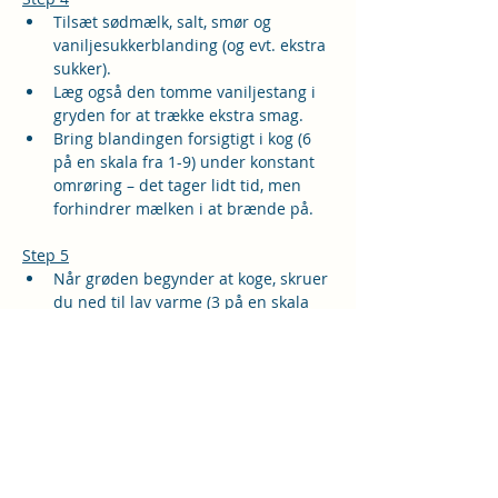
Tilsæt sødmælk, salt, smør og 
vaniljesukkerblanding (og evt. ekstra 
sukker). 
Læg også den tomme vaniljestang i 
gryden for at trække ekstra smag. 
Bring blandingen forsigtigt i kog (6 
på en skala fra 1-9) under konstant 
omrøring – det tager lidt tid, men 
forhindrer mælken i at brænde på.
Step 5
Når grøden begynder at koge, skruer 
du ned til lav varme (3 på en skala 
fra 1-9). 
Lad grøden småsimre i 30-35 
minutter uden låg.
Rør i grøden ca. hvert 5. minut, så 
den ikke brænder fast.
Step 6
Når grøden har den ønskede 