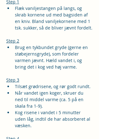
Step 1
Flæk vaniljestangen på langs, og 
skrab kornene ud med bagsiden af 
en kniv. Bland vaniljekornene med 1 
tsk. sukker, så de bliver jævnt fordelt.
Step 2
Brug en tykbundet gryde (gerne en 
støbejernsgryde), som fordeler 
varmen jævnt. Hæld vandet i, og 
bring det i kog ved høj varme.
Step 3
Tilsæt grødrisene, og rør godt rundt. 
Når vandet igen koger, skruer du 
ned til middel varme (ca. 5 på en 
skala fra 1-9). 
Kog risene i vandet i 5 minutter 
uden låg, indtil de har absorberet al 
væsken.
Step 4